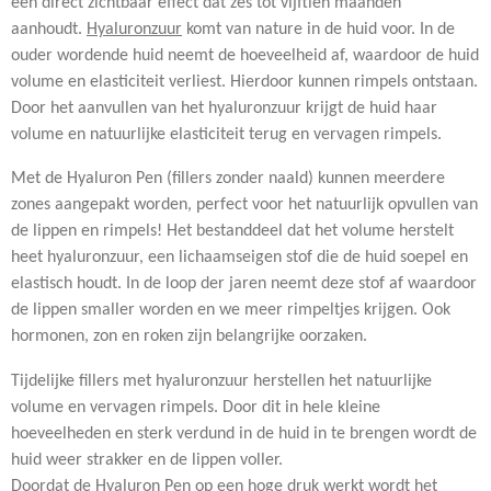
een direct zichtbaar effect dat zes tot vijftien maanden
aanhoudt.
Hyaluronzuur
komt van nature in de huid voor. In de
ouder wordende huid neemt de hoeveelheid af, waardoor de huid
volume en elasticiteit verliest. Hierdoor kunnen rimpels ontstaan.
Door het aanvullen van het hyaluronzuur krijgt de huid haar
volume en natuurlijke elasticiteit terug en vervagen rimpels.
Met de Hyaluron Pen (fillers zonder naald) kunnen meerdere
zones aangepakt worden, perfect voor het natuurlijk opvullen van
de lippen en rimpels! Het bestanddeel dat het volume herstelt
heet hyaluronzuur, een lichaamseigen stof die de huid soepel en
elastisch houdt. In de loop der jaren neemt deze stof af waardoor
de lippen smaller worden en we meer rimpeltjes krijgen. Ook
hormonen, zon en roken zijn belangrijke oorzaken.
Tijdelijke fillers met hyaluronzuur herstellen het natuurlijke
volume en vervagen rimpels. Door dit in hele kleine
hoeveelheden en sterk verdund in de huid in te brengen wordt de
huid weer strakker en de lippen voller.
Doordat de Hyaluron Pen op een hoge druk werkt wordt het