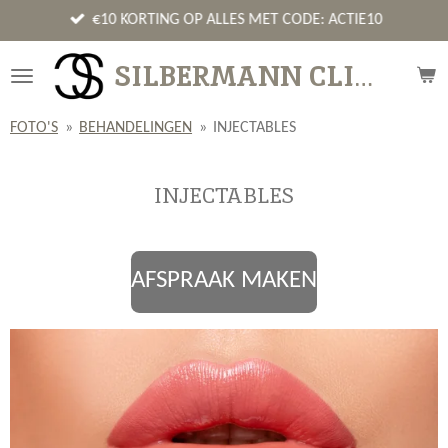
Ga
€10 KORTING OP ALLES MET CODE: ACTIE10
direct
SILBERMANN CLINICS
naar
de
hoofdinhoud
FOTO'S
»
BEHANDELINGEN
»
INJECTABLES
INJECTABLES
AFSPRAAK MAKEN