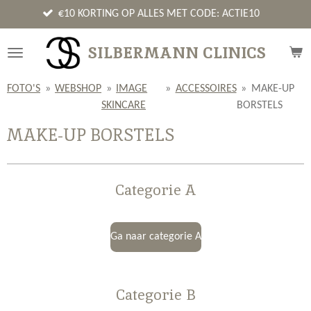
Ga
€10 KORTING OP ALLES MET CODE: ACTIE10
direct
naar
SILBERMANN CLINICS
de
hoofdinhoud
FOTO'S
»
WEBSHOP
»
IMAGE
»
ACCESSOIRES
»
MAKE-UP
SKINCARE
BORSTELS
MAKE-UP BORSTELS
Categorie A
Ga naar categorie A
Categorie B