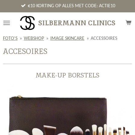
Ga
€10 KORTING OP ALLES MET CODE: ACTIE10
direct
naar
SILBERMANN CLINICS
de
hoofdinhoud
FOTO'S
»
WEBSHOP
»
IMAGE SKINCARE
»
ACCESSOIRES
ACCESOIRES
MAKE-UP BORSTELS