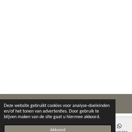
© 2020 - 2026 Silbermann Clinics
Deze website gebruikt cookies voor analyse-doeleinden
en/of het tonen van advertenties. Door gebruik te
blijven maken van de site gaat u hiermee akkoord.
Akkoord
E-mailadres
Telefoonnummer
Kaart
Instagram
WhatsApp