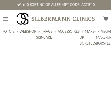
Ga
€10 KORTING OP ALLES MET CODE: ACTIE10
direct
naar
SILBERMANN CLINICS
de
hoofdinhoud
FOTO'S
»
WEBSHOP
»
IMAGE
»
ACCESSOIRES
»
MAKE-
»
VEGA
SKINCARE
UP
MAKE-U
BORSTELS
BORSTEL