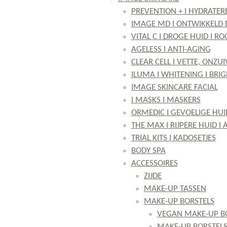
PREVENTION + I HYDRATE
IMAGE MD I ONTWIKKELD 
VITAL C I DROGE HUID I R
AGELESS I ANTI-AGING
CLEAR CELL I VETTE, ONZUI
ILUMA I WHITENING I BRI
IMAGE SKINCARE FACIAL
I MASKS I MASKERS
ORMEDIC I GEVOELIGE HUI
THE MAX I RIJPERE HUID I
TRIAL KITS I KADOSETJES
BODY SPA
ACCESSOIRES
ZIJDE
MAKE-UP TASSEN
MAKE-UP BORSTELS
VEGAN MAKE-UP B
MAKE-UP BORSTELS