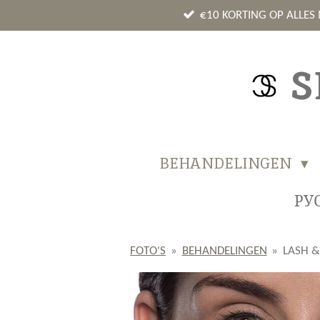
Ga
€10 KORTING OP ALLES
direct
naar
S
de
hoofdinhoud
BEHANDELINGEN
РУ
FOTO'S
»
BEHANDELINGEN
»
LASH &