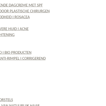
RENDE DAGCREME MET SPF
DOOR PLASTISCHE CHIRURGEN
OODHEID I ROSACEA
VERE HUID I ACNE
GHTENING
D I BIO PRODUCTEN
 ANTI-RIMPEL I CORRIGEREND
ORSTELS
 VAN NATUURLIJK HAAR