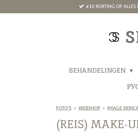
Ga
€10 KORTING OP ALLES
direct
naar
S
de
hoofdinhoud
BEHANDELINGEN
РУ
FOTO'S
»
WEBSHOP
»
IMAGE SKINC
(REIS) MAKE-U