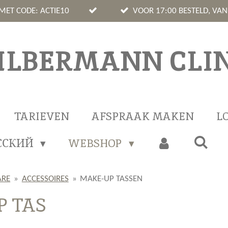
 MET CODE: ACTIE10
VOOR 17:00 BESTELD, VA
ILBERMANN CLIN
TARIEVEN
AFSPRAAK MAKEN
L
ССКИЙ
WEBSHOP
ARE
»
ACCESSOIRES
»
MAKE-UP TASSEN
P TAS