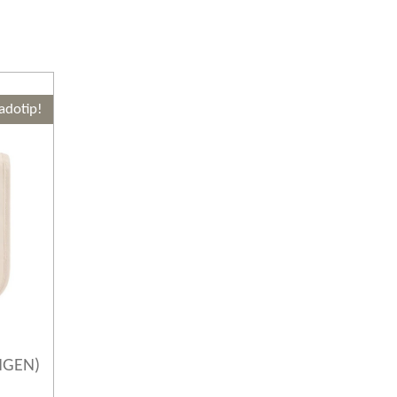
adotip!
NGEN)