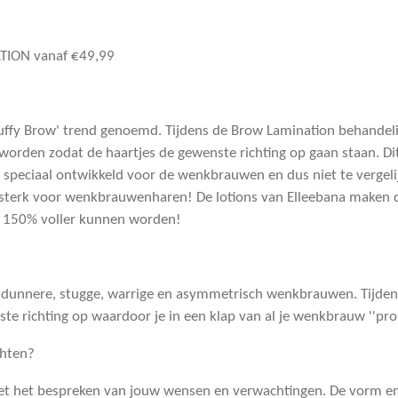
ION vanaf €49,99
uffy Brow' trend genoemd. Tijdens de Brow Lamination behandel
worden zodat de haartjes de gewenste richting op gaan staan. D
jn speciaal ontwikkeld voor de wenkbrauwen en dus niet te vergeli
 te sterk voor wenkbrauwenharen! De lotions van Elleebana make
 150% voller kunnen worden!
 dunnere, stugge, warrige en asymmetrisch wenkbrauwen. Tijdens
 richting op waardoor je in een klap van al je wenkbrauw ''pro
chten?
met het bespreken van jouw wensen en verwachtingen. De vorm 