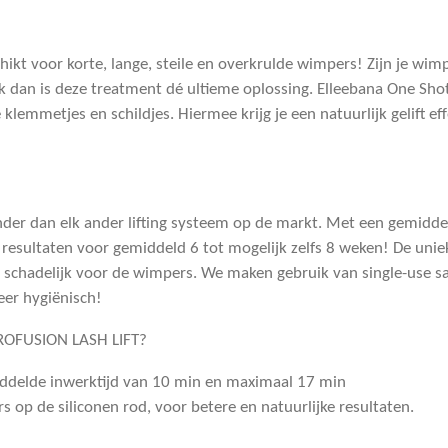
hikt voor korte, lange, steile en overkrulde wimpers! Zijn je wimp
k dan is deze treatment dé ultieme oplossing. Elleebana One Shot
e klemmetjes en schildjes. Hiermee krijg je een natuurlijk gelift 
nder dan elk ander lifting systeem op de markt. Met een gemidd
 resultaten voor gemiddeld 6 tot mogelijk zelfs 8 weken! De uni
 schadelijk voor de wimpers. We maken gebruik van single-use sac
eer hygiënisch!
OFUSION LASH LIFT?
middelde inwerktijd van 10 min en maximaal 17 min
 op de siliconen rod, voor betere en natuurlijke resultaten.