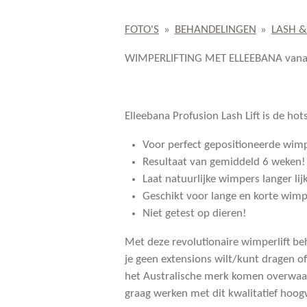
FOTO'S
»
BEHANDELINGEN
»
LASH &
WIMPERLIFTING MET ELLEEBANA vana
Elleebana Profusion Lash Lift is de h
Voor perfect gepositioneerde wim
Resultaat van gemiddeld 6 weken!
Laat natuurlijke wimpers langer lij
Geschikt voor lange en korte wimp
Niet getest op dieren!
Met deze revolutionaire wimperlift beha
je geen extensions wilt/kunt dragen of
het Australische merk komen overwaaien
graag werken met dit kwalitatief hoo