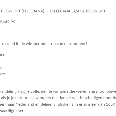
 BROW LIFT (ELLEEBANA)
»
ELLEEBANA LASH & BROW LIFT
f €49,99
otste trend in de wimperindustrie van dit moment!
pers
ken
ers
ndeling krijg je volle, gelifte wimpers die wekenlang mooi blijven
 als je je natuurlijke wimpers niet langer wilt beschadigen door 
 naar Nederland en België. Sindsdien zijn er al meer dan 1650 ge
gwaardige merk.