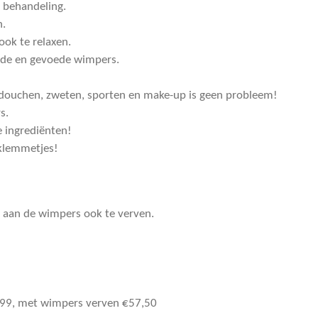
 behandeling.
n.
ook te relaxen.
nde en gevoede wimpers.
ouchen, zweten, sporten en make-up is geen probleem!
s.
e ingrediënten!
 klemmetjes!
e aan de wimpers ook te verven.
9, met wimpers verven €57,50