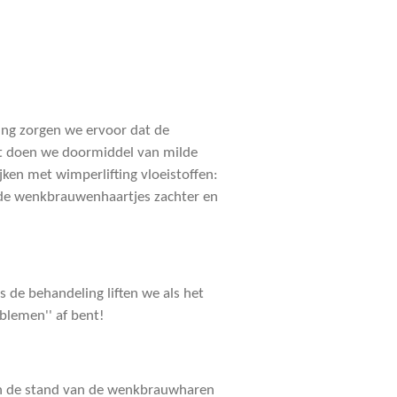
ing zorgen we ervoor dat de
it doen we doormiddel van milde
jken met wimperlifting vloeistoffen:
n de wenkbrauwenhaartjes zachter en
 de behandeling liften we als het
blemen'' af bent!
en de stand van de wenkbrauwharen