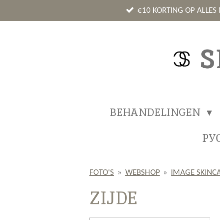
Ga
€10 KORTING OP ALLES
direct
naar
S
de
hoofdinhoud
BEHANDELINGEN
РУ
FOTO'S
»
WEBSHOP
»
IMAGE SKINC
ZIJDE