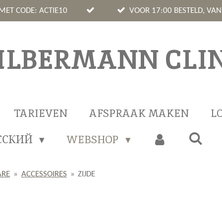
 MET CODE: ACTIE10
VOOR 17:00 BESTELD, VA
ILBERMANN CLIN
TARIEVEN
AFSPRAAK MAKEN
L
ССКИЙ
WEBSHOP
ARE
»
ACCESSOIRES
»
ZIJDE