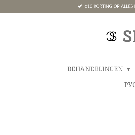
Ga
€10 KORTING OP ALLES
direct
naar
S
de
hoofdinhoud
BEHANDELINGEN
РУ