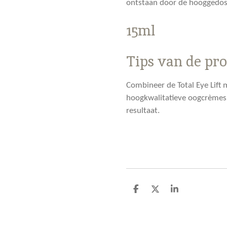
ontstaan door de hooggedo
15ml
Tips van de pro
Combineer de Total Eye Lift
hoogkwalitatieve oogcrèmes
resultaat.
D
D
S
e
e
h
l
e
a
e
l
r