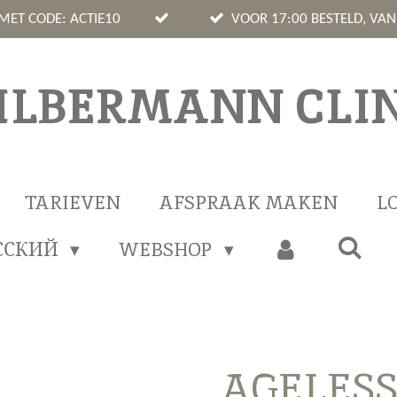
 MET CODE: ACTIE10
VOOR 17:00 BESTELD, VA
ILBERMANN CLIN
TARIEVEN
AFSPRAAK MAKEN
L
ССКИЙ
WEBSHOP
AGELESS 