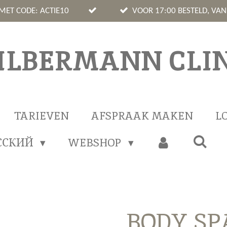
 MET CODE: ACTIE10
VOOR 17:00 BESTELD, VA
ILBERMANN CLIN
TARIEVEN
AFSPRAAK MAKEN
L
ССКИЙ
WEBSHOP
BODY SPA