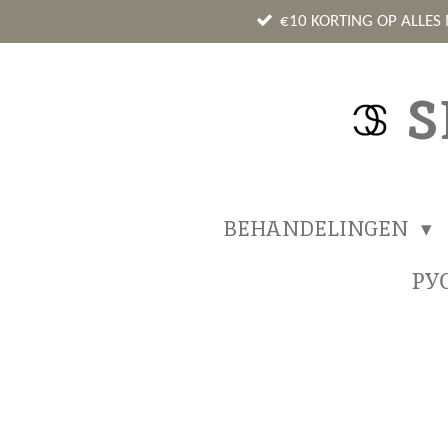
Ga
€10 KORTING OP ALLES
direct
naar
S
de
hoofdinhoud
BEHANDELINGEN
РУ