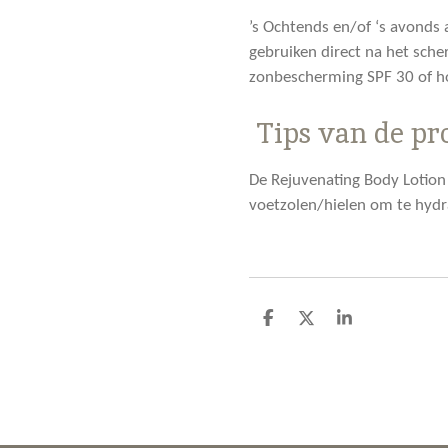
’s Ochtends en/of ‘s avonds
gebruiken direct na het sche
zonbescherming SPF 30 of hog
Tips van de pr
De Rejuvenating Body Lotion 
voetzolen/hielen om te hydr
D
D
S
e
e
h
l
e
a
e
l
r
n
e