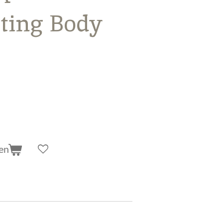
ting Body
en