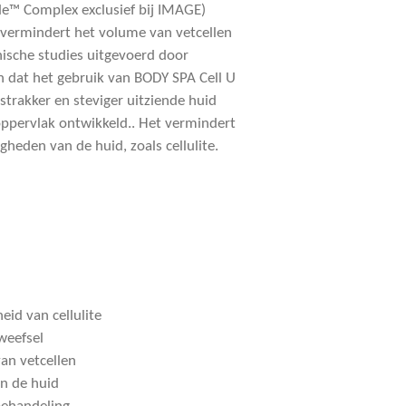
e™ Complex exclusief bij IMAGE)
n vermindert het volume van vetcellen
nische studies uitgevoerd door
n dat het gebruik van BODY SPA Cell U
strakker en steviger uitziende huid
ppervlak ontwikkeld.. Het vermindert
eden van de huid, zoals cellulite.
id van cellulite
weefsel
an vetcellen
an de huid