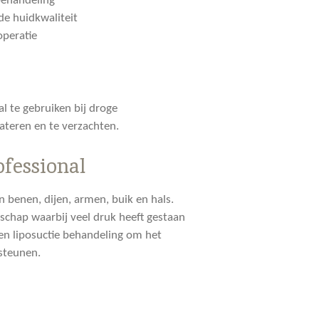
behandeling
de huidkwaliteit
operatie
l te gebruiken bij droge
ateren en te verzachten.
ofessional
n benen, dijen, armen, buik en hals.
schap waarbij veel druk heeft gestaan
 een liposuctie behandeling om het
rsteunen.