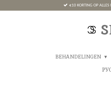
Ga
€10 KORTING OP ALLES
direct
naar
S
de
hoofdinhoud
BEHANDELINGEN
РУ