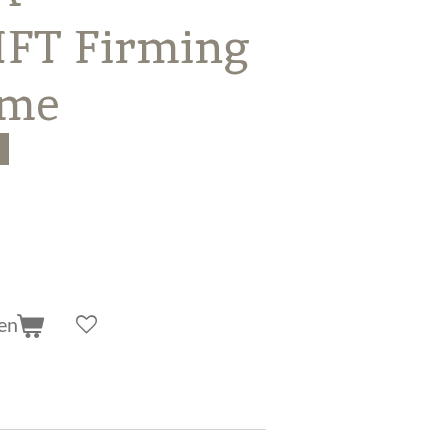
IFT Firming
ème
en