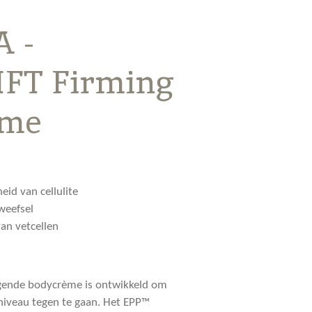
 -
IFT Firming
ème
id van cellulite
weefsel
an vetcellen
igende bodycrème is ontwikkeld om
 niveau tegen te gaan. Het EPP™