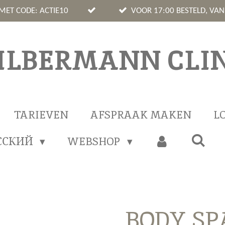
 MET CODE: ACTIE10
VOOR 17:00 BESTELD, VA
ILBERMANN CLIN
TARIEVEN
AFSPRAAK MAKEN
L
ССКИЙ
WEBSHOP
BODY SPA