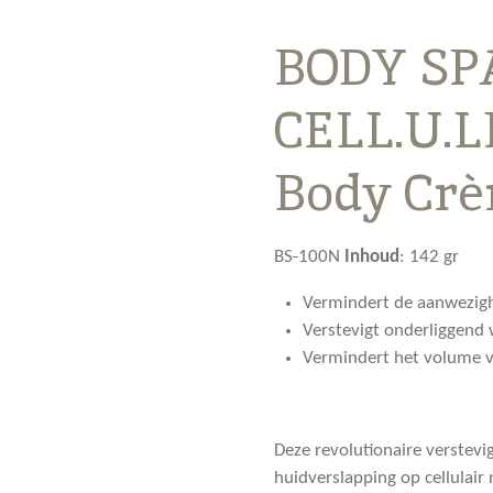
BODY SPA
CELL.U.L
Body Cr
BS-100N
Inhoud
:
142 gr
Vermindert de aanwezighe
Verstevigt onderliggend 
Vermindert het volume v
Deze revolutionaire verstev
huidverslapping op cellulair