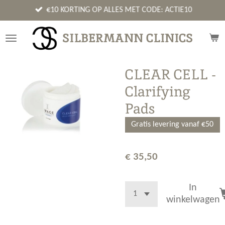
Ga
€10 KORTING OP ALLES MET CODE: ACTIE10
direct
naar
SILBERMANN CLINICS
de
hoofdinhoud
CLEAR CELL -
Clarifying
Pads
Gratis levering vanaf €50
€ 35,50
In
winkelwagen