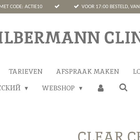
 MET CODE: ACTIE10
VOOR 17:00 BESTELD, VA
ILBERMANN CLIN
TARIEVEN
AFSPRAAK MAKEN
L
ССКИЙ
WEBSHOP
CLEAR CE