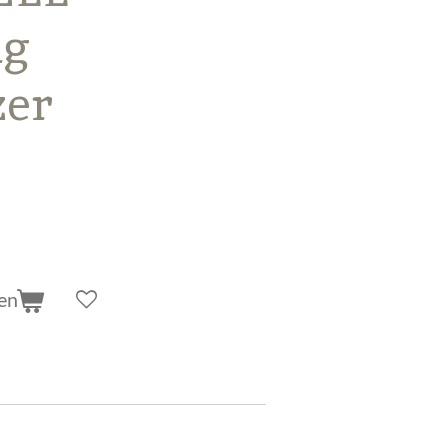
ng
zer
en