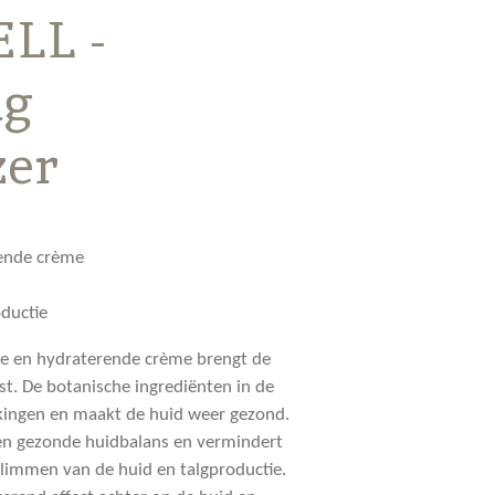
LL -
ng
zer
ende crème
ductie
de en hydraterende crème brengt de
ust. De botanische ingrediënten in de
kingen en maakt de huid weer gezond.
en gezonde huidbalans en vermindert
glimmen van de huid en talgproductie.