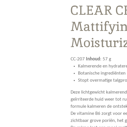
CLEAR CE
Mattifyi
Moisturi
CC-207
Inhoud
:
57 g
Kalmerende en hydrater
Botanische ingrediënten
Stopt overmatige talgpro
Deze lichtgewicht kalmeren
geïrriteerde huid weer tot r
formule kalmeren de ontste
De vitamine B6 zorgt voor e
zichtbaar grove poriën, het 