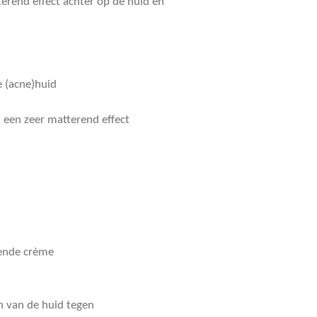
erend effect achter op de huid en
ge (acne)huid
t een zeer matterend effect
ende crème
 van de huid tegen