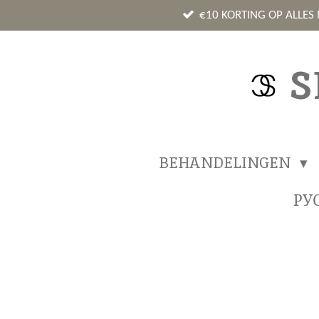
Ga
€10 KORTING OP ALLES
direct
naar
S
de
hoofdinhoud
BEHANDELINGEN
РУ