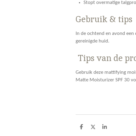
Stopt overmatige talgpro
Gebruik & tips
In de ochtend en avond een
gereinigde huid.
Tips van de pr
Gebruik deze mattifying moi
Matte Moisturizer SPF 30 vo
D
D
S
e
e
h