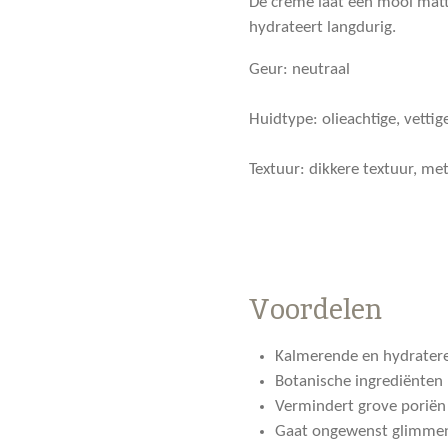
De crème laat een mooi matt
hydrateert langdurig.
Geur:
neutraal
Huidtype:
olieachtige, vetti
Textuur:
dikkere textuur, me
Voordelen
Kalmerende en hydrater
Botanische ingrediënten
Vermindert grove poriën
Gaat ongewenst glimmen