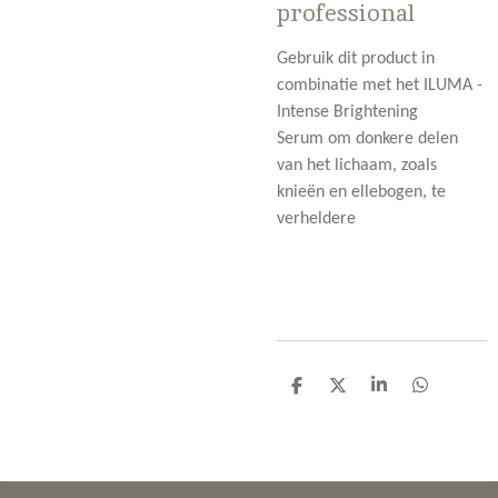
professional
Gebruik dit product in
combinatie met het
ILUMA -
Intense Brightening
Serum
om donkere delen
van het lichaam, zoals
knieën en ellebogen, te
verheldere
D
D
S
D
e
e
h
e
l
e
a
l
e
l
r
e
n
e
n