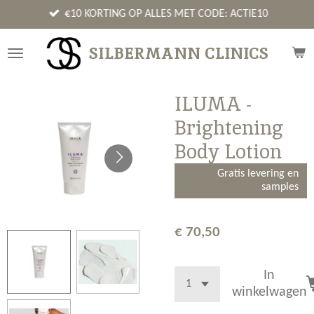
Ga
€10 KORTING OP ALLES MET CODE: ACTIE10
direct
naar
SILBERMANN CLINICS
de
hoofdinhoud
ILUMA -
Brightening
Body Lotion
Gratis levering en
samples
€ 70,50
In
winkelwagen