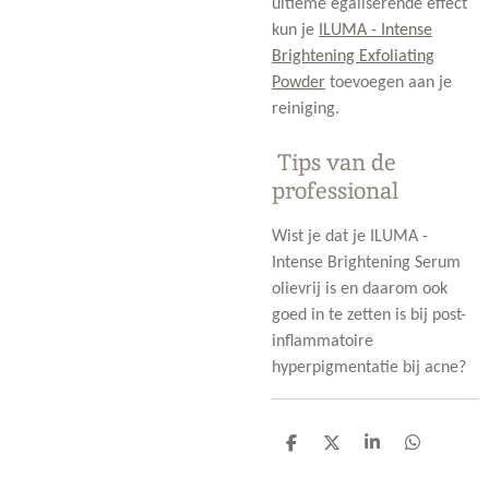
ultieme egaliserende effect
kun je
ILUMA - Intense
Brightening Exfoliating
Powder
toevoegen aan je
reiniging.
Tips van de
professional
Wist je dat je ILUMA -
Intense Brightening Serum
olievrij is en daarom ook
goed in te zetten is bij post-
inflammatoire
hyperpigmentatie bij acne?
D
D
S
D
e
e
h
e
l
e
a
l