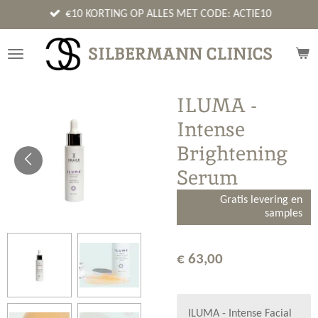
Ga
€10 KORTING OP ALLES MET CODE: ACTIE10
direct
naar
SILBERMANN CLINICS
de
hoofdinhoud
ILUMA -
Intense
Brightening
Serum
Gratis levering en
samples
€ 63,00
ILUMA - Intense Facial