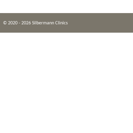
e
l
r
e
n
e
n
© 2020 - 2026 Silbermann Clinics