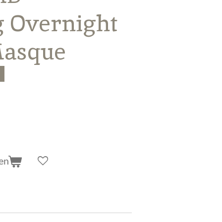
g Overnight
Masque
en