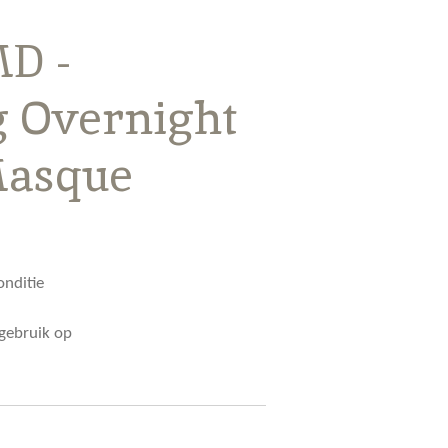
D -
g Overnight
Masque
onditie
 gebruik op