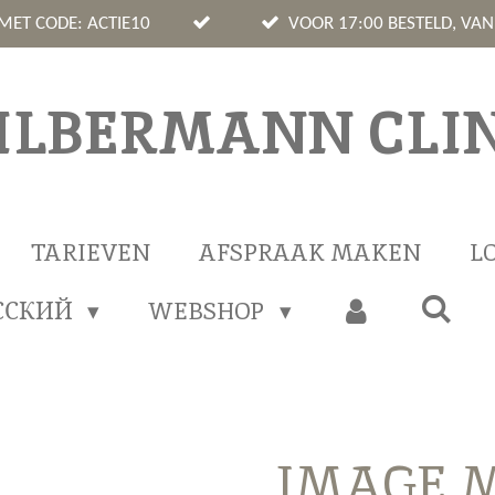
 MET CODE: ACTIE10
VOOR 17:00 BESTELD, VA
ILBERMANN CLIN
TARIEVEN
AFSPRAAK MAKEN
L
ССКИЙ
WEBSHOP
IMAGE M