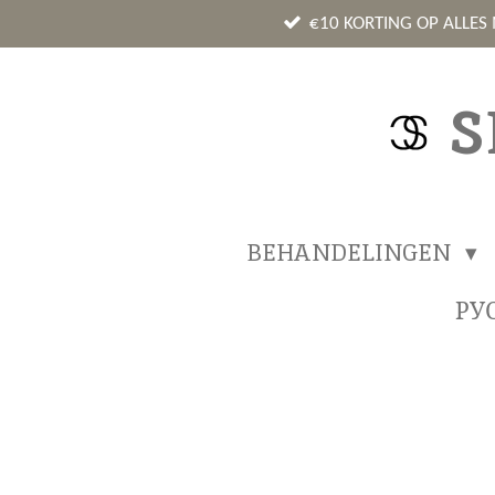
Ga
€10 KORTING OP ALLES
direct
naar
S
de
hoofdinhoud
BEHANDELINGEN
РУ