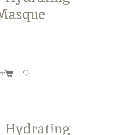
Masque
en
- Hydrating