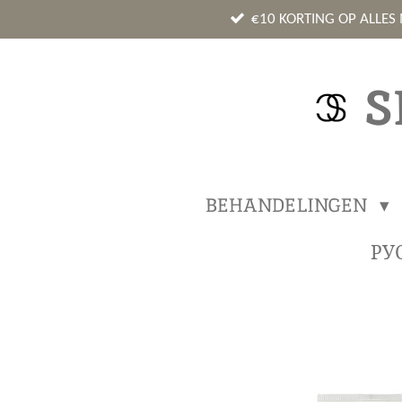
Ga
€10 KORTING OP ALLES
direct
naar
S
de
hoofdinhoud
BEHANDELINGEN
РУ