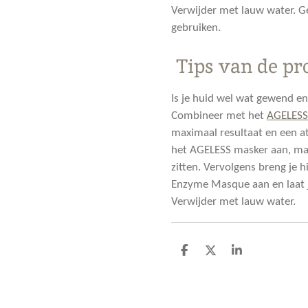
Verwijder met lauw water. G
gebruiken.
Tips van de pr
Is je huid wel wat gewend en
Combineer met het
AGELESS 
maximaal resultaat en een a
het AGELESS masker aan, mas
zitten. Vervolgens breng je h
Enzyme Masque aan en laat j
Verwijder met lauw water.
D
D
S
e
e
h
l
e
a
e
l
r
n
e