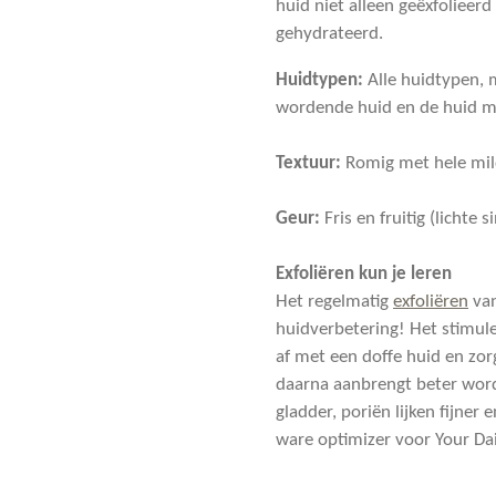
huid niet alleen geëxfolieer
gehydrateerd.
Huidtypen:
Alle huidtypen, 
wordende huid en de huid 
Textuur:
Romig met hele mild
Geur:
Fris en fruitig (lichte
Exfoliëren kun je leren
Het regelmatig
exfoliëren
va
huidverbetering! Het stimule
af met een doffe huid en zor
daarna aanbrengt beter wor
gladder, poriën lijken fijner
ware optimizer voor Your Dai