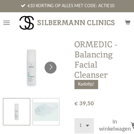
Ga
€10 KORTING OP ALLES MET CODE: ACTIE10
direct
naar
SILBERMANN CLINICS
de
hoofdinhoud
ORMEDIC -
Balancing
Facial
Cleanser
Kadotip!
€ 39,50
In
winkelwagen