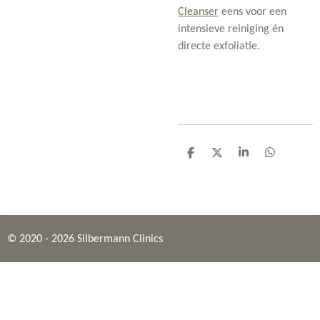
Cleanser
eens voor een
intensieve reiniging én
directe exfoliatie.
D
D
S
D
e
e
h
e
l
e
a
l
e
l
r
e
n
e
n
© 2020 - 2026 Silbermann Clinics