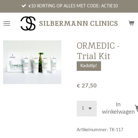
Ga
€10 KORTING OP ALLES MET CODE: ACTIE10
direct
naar
SILBERMANN CLINICS
de
hoofdinhoud
ORMEDIC -
Trial Kit
Kadotip!
€ 27,50
In
winkelwagen
Artikelnummer:
TK-117