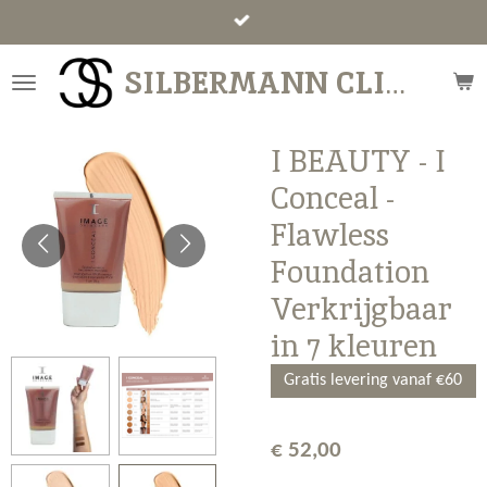
Ga
direct
SILBERMANN CLINICS
naar
de
hoofdinhoud
I BEAUTY - I
Conceal -
Flawless
Foundation
Verkrijgbaar
in 7 kleuren
Gratis levering vanaf €60
€ 52,00