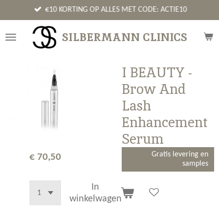
Ga
€10 KORTING OP ALLES MET CODE: ACTIE10
direct
naar
SILBERMANN CLINICS
de
hoofdinhoud
I BEAUTY -
Brow And
Lash
Enhancement
Serum
Gratis levering en
€ 70,50
samples
In
winkelwagen