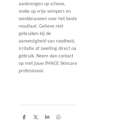
aanbrengen op schone,
make up vrije wimpers en
wenkbrauwen voor het beste
resultaat. Gelieve niet
gebruiken bij de
aanwezigheid van roodheid,
irritatie of zwelling direct na
gebruik. Neem dan contact
op met jouw IMAGE Skincare
professional.
D
D
S
D
e
e
h
e
l
e
a
l
e
l
r
e