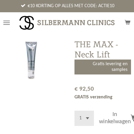
Ga
€10 KORTING OP ALLES MET CODE: ACTIE10
direct
naar
SILBERMANN CLINICS
de
hoofdinhoud
THE MAX -
Neck Lift
Gratis levering en
samples
€ 92,50
GRATIS verzending
In
winkelwagen