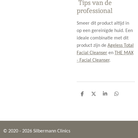
Tips van de
professional
Smeer dit product altijd in
op een gereinigde huid. Een
ideale combinatie met dit
product zijn de
Ageless Total
Facial Cleanser
en
THE MAX
- Facial Cleanser
.
D
D
S
D
e
e
h
e
l
e
a
l
e
l
r
e
n
e
n
© 2020 - 2026 Silbermann Clinics