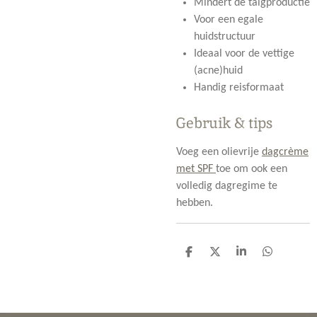
Mindert de talgproductie
Voor een egale
huidstructuur
Ideaal voor de vettige
(acne)huid
Handig reisformaat
Gebruik & tips
Voeg een
olievrije
dagcrème
met SPF
toe om ook een
volledig dagregime te
hebben.
D
D
S
D
e
e
h
e
l
e
a
l
e
l
r
e
n
e
n