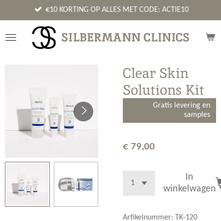
Ga
€10 KORTING OP ALLES MET CODE: ACTIE10
direct
naar
SILBERMANN CLINICS
de
hoofdinhoud
Clear Skin
Solutions Kit
Gratis levering en
samples
€ 79,00
In
winkelwagen
Artikelnummer:
TK-120