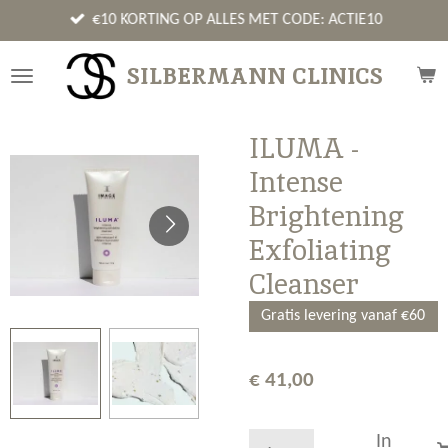
Ga
€10 KORTING OP ALLES MET CODE: ACTIE10
direct
naar
SILBERMANN CLINICS
de
hoofdinhoud
ILUMA -
Intense
Brightening
Exfoliating
Cleanser
Gratis levering vanaf €60
€ 41,00
In